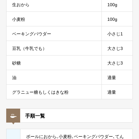
生おから
100g
小麦粉
100g
ベーキングパウダー
小さじ1
豆乳（牛乳でも）
大さじ3
砂糖
大さじ3
油
適量
グラニュー糖もしくはきな粉
適量
手順一覧
ボールにおから､小麦粉､ベーキングパウダー､てん