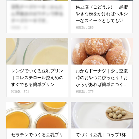
豆乳チーズケーキ｜かんた
呉豆腐（ごどうふ）｜黒蜜
ん手抜きのゼラチンで作る
やきな粉をかければヘルシ
チーズケーキです。
ーなスイーツとしても♡
閲覧数：16
閲覧数：286
レンジでつくる豆乳プリン
おからドーナツ｜少し空腹
｜コレステロール控えめの
時のおやつにぴったり！お
すぐできる簡単プリン
からがあれば簡単につくれ
ます
閲覧数：251
閲覧数：273
ゼラチンでつくる豆乳プリ
てづくり豆乳｜コップ1杯