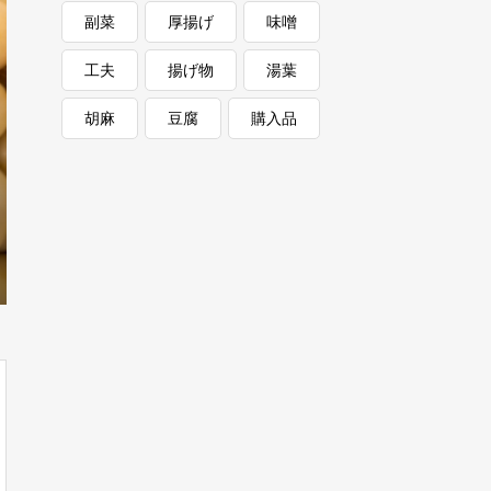
副菜
厚揚げ
味噌
工夫
揚げ物
湯葉
胡麻
豆腐
購入品