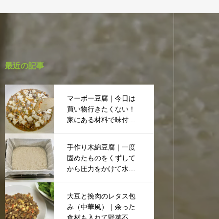
最近の記事
マーボー豆腐｜今日は
買い物行きたくない！
家にある材料で味付け
してみました
手作り木綿豆腐｜一度
固めたものをくずして
から圧力をかけて水分
をしぼり、再び固めて
作ります。
大豆と挽肉のレタス包
み（中華風）｜余った
食材も入れて野菜不足