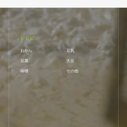
レシピ
おから
豆乳
豆腐
大豆
味噌
その他