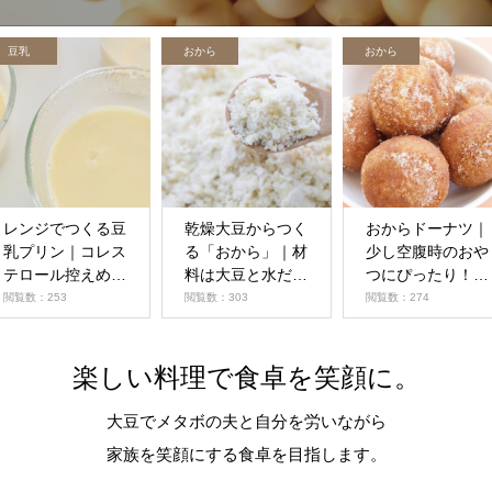
豆乳
おから
おから
レンジでつくる豆
乾燥大豆からつく
おからドーナツ｜
乳プリン｜コレス
る「おから」｜材
少し空腹時のおや
テロール控えめの
料は大豆と水だ
つにぴったり！お
すぐできる簡単プ
け。新鮮でヘルシ
からがあれば簡単
閲覧数：253
閲覧数：303
閲覧数：274
リン
ーな毎日を！
につくれます
楽しい料理で食卓を笑顔に。
大豆でメタボの夫と自分を労いながら
家族を笑顔にする食卓を目指します。