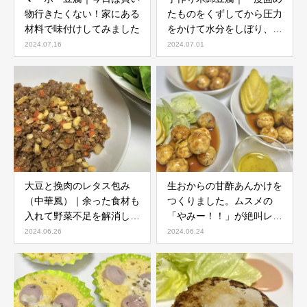
物行きたくない！家にある
たものをくずしてから圧力
材料で味付けしてみました
をかけて水分をしぼり、再
び固めて作ります。
2024.07.16
2024.07.01
大豆と挽肉のレタス包み
生おからの甘酢あんかけを
（中華風）｜余った食材も
つくりました。ムスメの
入れて野菜不足を解消しよ
「やみー！！」が絶叫レベ
う！
ルに、、、
2024.06.26
2024.06.24