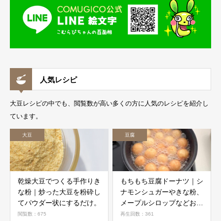
人気レシピ
大豆レシピの中でも、閲覧数が高い多くの方に人気のレシピを紹介し
ています。
大豆
豆腐
乾燥大豆でつくる手作りき
もちもち豆腐ドーナツ｜シ
な粉｜炒った大豆を粉砕し
ナモンシュガーやきな粉、
てパウダー状にするだけ。
メープルシロップなどお好
みで
閲覧数：675
再生回数：361