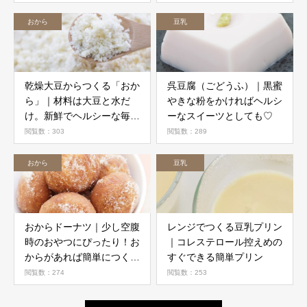
おから
豆乳
乾燥大豆からつくる「おか
呉豆腐（ごどうふ）｜黒蜜
ら」｜材料は大豆と水だ
やきな粉をかければヘルシ
け。新鮮でヘルシーな毎日
ーなスイーツとしても♡
を！
閲覧数：303
閲覧数：289
おから
豆乳
おからドーナツ｜少し空腹
レンジでつくる豆乳プリン
時のおやつにぴったり！お
｜コレステロール控えめの
からがあれば簡単につくれ
すぐできる簡単プリン
ます
閲覧数：274
閲覧数：253