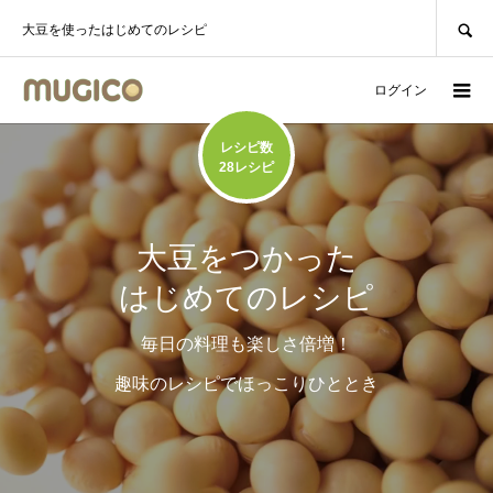
SEARCH
大豆を使ったはじめてのレシピ
ログイン
レシピ数
28レシピ
大豆をつかった
はじめてのレシピ
毎日の料理も楽しさ倍増！
趣味のレシピでほっこりひととき