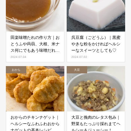
田楽味噌たれの作り方｜お
呉豆腐（ごどうふ）｜黒蜜
とうふや蒟蒻、大根、米ナ
やきな粉をかければヘルシ
ス何にでもあう味噌だれで
ーなスイーツとしても♡
す
2024.07.04
2024.07.02
おから
大豆
おからのチキンナゲット｜
大豆と挽肉のレタス包み｜
ヘルシーなふわふわおから
野菜もたっぷり採れまてヘ
ナゲットの基本レシピ
ルシー＆ジューシー！