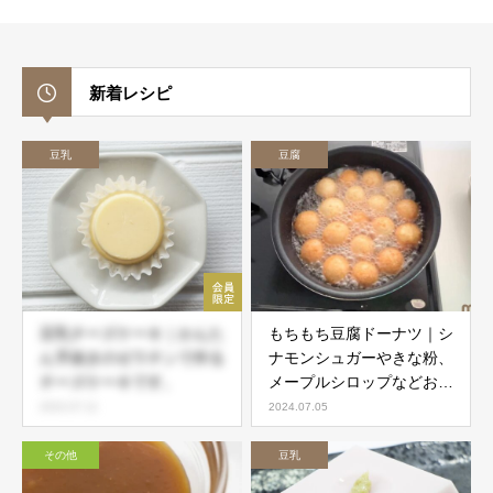
新着レシピ
豆乳
豆腐
豆乳チーズケーキ｜かんた
もちもち豆腐ドーナツ｜シ
ん手抜きのゼラチンで作る
ナモンシュガーやきな粉、
チーズケーキです。
メープルシロップなどお好
みで
2024.07.11
2024.07.05
その他
豆乳