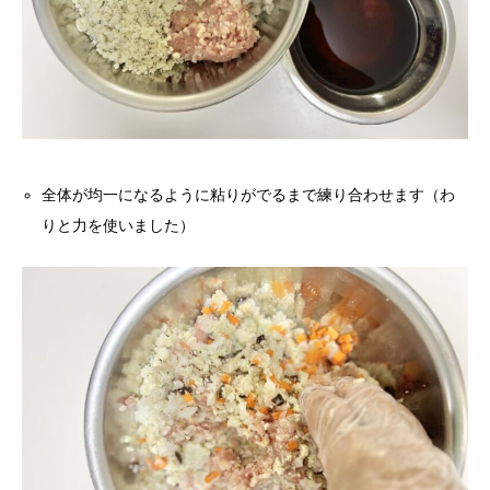
全体が均一になるように粘りがでるまで練り合わせます（わ
りと力を使いました）