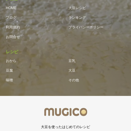
HOME
大豆レシピ
ブログ
ランキング
利用規約
プライバシーポリシー
お問合せ
レシピ
おから
豆乳
豆腐
大豆
味噌
その他
大豆を使ったはじめてのレシピ