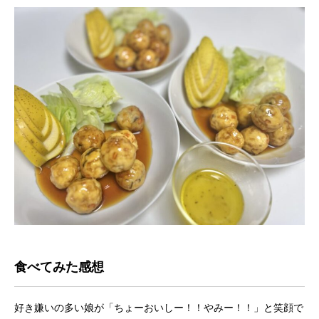
食べてみた感想
好き嫌いの多い娘が「ちょーおいしー！！やみー！！」と笑顔で