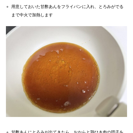
用意しておいた甘酢あんをフライパンに入れ、とろみがでる
まで中火で加熱します
甘酢あんにとろみが出てきたら。おからと鶏ひき肉の団子を