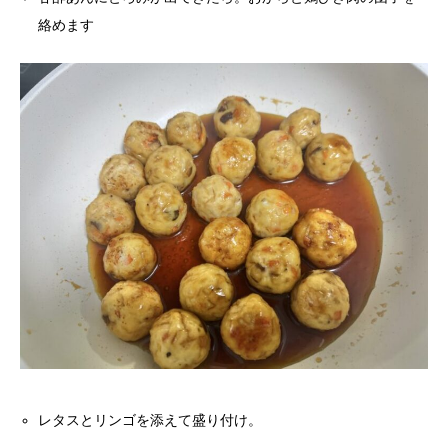
絡めます
レタスとリンゴを添えて盛り付け。