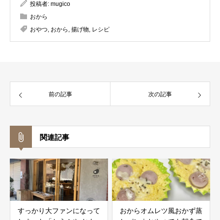
投稿者:
mugico
おから
おやつ
,
おから
,
揚げ物
,
レシピ
前の記事
次の記事
関連記事
すっかり大ファンになって
おからオムレツ風おかず蒸