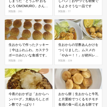
しまった「とうふや おも
しパン｜おやつでも朝食で
むろ OMOMURO」さんに
もよさそうな一品です
行ってきました
閲覧数：281
閲覧数：77
生おからで作ったクッキー
生おからの甘酢あんかけを
｜中はふわふわ。カステラ
つくりました。ムスメの
ボーロみたいな食感です。
「やみー！！」が絶叫レベ
ルに、、、
閲覧数：232
閲覧数：228
今夜のおかずは「おからハ
おから餅｜生おからと牛乳
ンバーグ」大根おろしとポ
と片栗粉でつくるモチモチ
ン酢でさっぱり！
食感の食べ応えある餅です