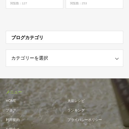
閲覧数：127
閲覧数：253
ブログカテゴリ
ゴリ
メニュー
HOME
大豆レシピ
ブログ
ランキング
利用規約
プライバシーポリシー