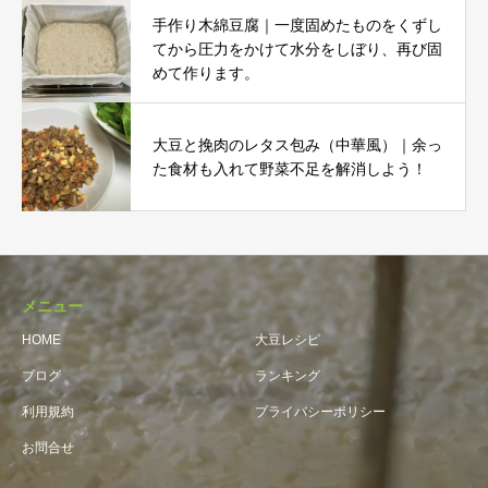
手作り木綿豆腐｜一度固めたものをくずし
てから圧力をかけて水分をしぼり、再び固
めて作ります。
大豆と挽肉のレタス包み（中華風）｜余っ
た食材も入れて野菜不足を解消しよう！
メニュー
HOME
大豆レシピ
ブログ
ランキング
利用規約
プライバシーポリシー
お問合せ