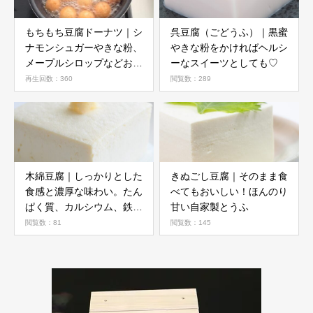
もちもち豆腐ドーナツ｜シ
呉豆腐（ごどうふ）｜黒蜜
ナモンシュガーやきな粉、
やきな粉をかければヘルシ
メープルシロップなどお好
ーなスイーツとしても♡
みで
再生回数：360
閲覧数：289
木綿豆腐｜しっかりとした
きぬごし豆腐｜そのまま食
食感と濃厚な味わい。たん
べてもおいしい！ほんのり
ぱく質、カルシウム、鉄分
甘い自家製とうふ
が絹ごし豆腐より多く含み
閲覧数：81
閲覧数：145
ます