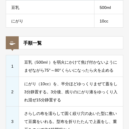
豆乳
500ml
にがり
10cc
手順一覧
豆乳（500ml ）を弱火にかけて焦げ付かないように
1
まぜながら75°～80°くらいになったら火を止める
にがり（10cc）を、半分ほどゆっくりまぜて蓋をし
2
3分静置する。3分後、残りのにがり液をゆっくり入
れ混ぜ15分静置する
さらしの布を濡らして固く絞り穴のあいた型に敷い
3
て豆腐をいれる。型布を折りたたんで上蓋をし、重