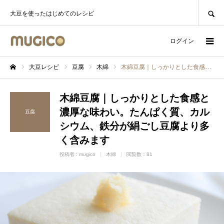
SEARCH
大豆を使ったはじめてのレシピ
ログイン
大豆レシピ
豆腐
木綿
木綿豆腐｜しっかりとした食感と濃厚な味わい。たんぱく質、カルシウム、鉄分が絹ごし豆腐より多く含みます
ホーム
木綿豆腐｜しっかりとした食感と
濃厚な味わい。たんぱく質、カル
豆腐
シウム、鉄分が絹ごし豆腐より多
く含みます
投稿者 :
mugico
木綿
閲覧数：81