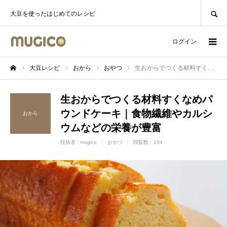
SEARCH
大豆を使ったはじめてのレシピ
ログイン
大豆レシピ
おから
おやつ
生おからでつくる材料すくなめパウンドケーキ｜食物繊維やカルシウムなどの栄養が豊富
ホーム
生おからでつくる材料すくなめパ
ウンドケーキ｜食物繊維やカルシ
おから
ウムなどの栄養が豊富
投稿者 :
mugico
おやつ
閲覧数：104