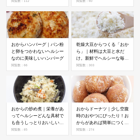
おやつです
閲覧数：112
閲覧数：60
おからハンバーグ｜パン粉
乾燥大豆からつくる「おか
と卵をつかわないヘルシー
ら」｜材料は大豆と水だ
なのに美味しいハンバーグ
け。新鮮でヘルシーな毎日
を！
閲覧数：66
閲覧数：303
おからの炒め煮｜栄養があ
おからドーナツ｜少し空腹
ってヘルシーどんな具材で
時のおやつにぴったり！お
も合うしっとりおいしいレ
からがあれば簡単につくれ
シピです
ます
閲覧数：85
閲覧数：274