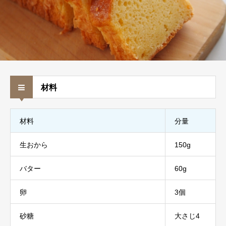
材料
材料
分量
生おから
150g
バター
60g
卵
3個
砂糖
大さじ4